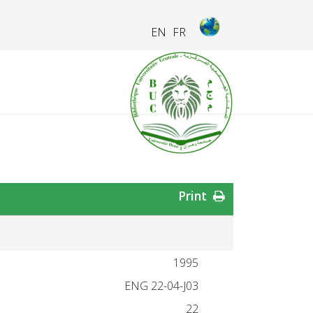
EN
FR
Print
1995
ENG 22-04-J03
22