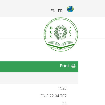
EN
FR
Print
1925
ENG 22-04-T07
22