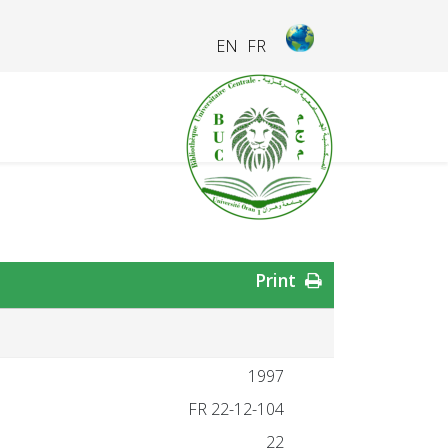
EN
FR
Print
1997
FR 22-12-104
22