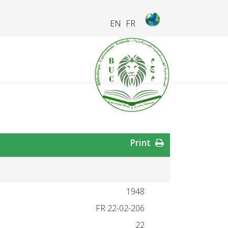
EN
FR
Print
1948
FR 22-02-206
22