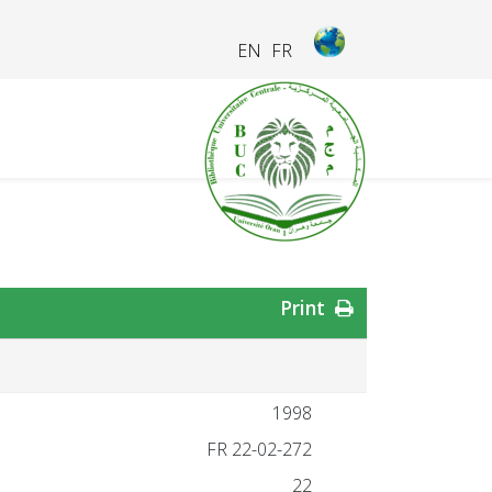
EN
FR
Print
1998
FR 22-02-272
22