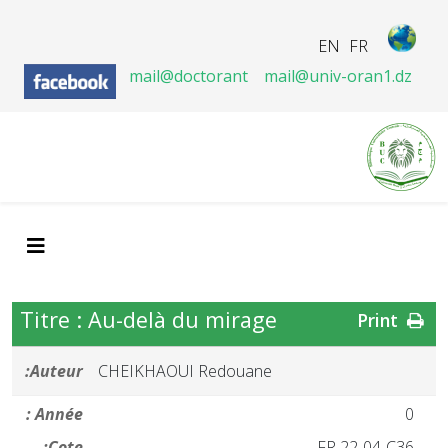
EN
FR
mail@doctorant
mail@univ-oran1.dz
Titre : Au-delà du mirage
Print
Auteur:
CHEIKHAOUI Redouane
Année :
0
Cote:
FR 22-04-C36