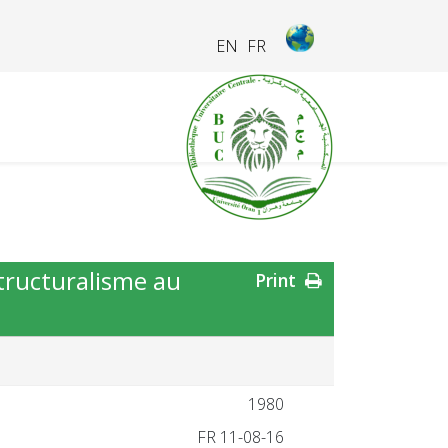
EN
FR
structuralisme au
Print
1980
FR 11-08-16