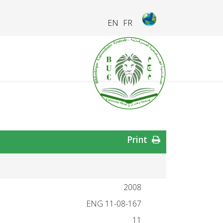
EN
FR
Print
2008
ENG 11-08-167
11