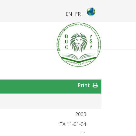
EN
FR
Print
2003
ITA 11-01-04
11