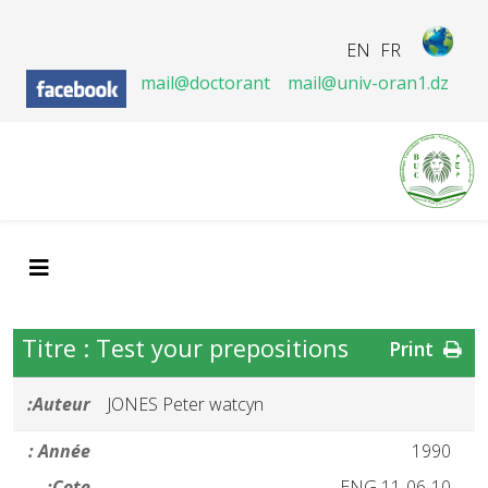
EN
FR
mail@doctorant
mail@univ-oran1.dz
Titre : Test your prepositions
Print
Auteur:
JONES Peter watcyn
Année :
1990
Cote:
ENG 11-06-10