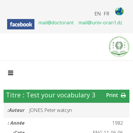
EN
FR
mail@doctorant
mail@univ-oran1.dz
Titre : Test your vocabulary 3
Print
Auteur:
JONES Peter watcyn
Année :
1982
Cote:
ENG 11-06-06