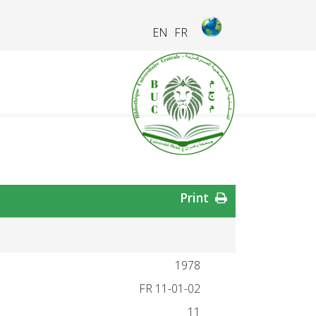
EN
FR
Print
1978
FR 11-01-02
11