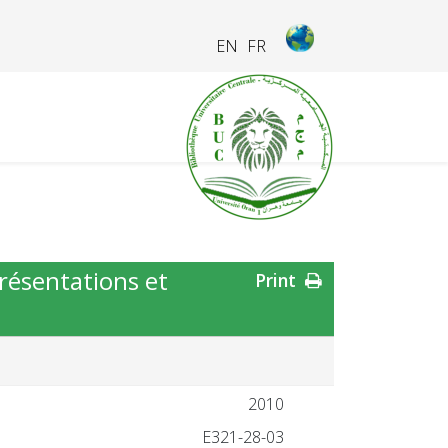
EN
FR
eprésentations et
Print
2010
28-03-E321