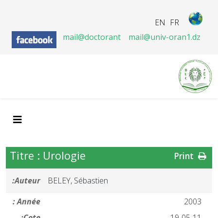
EN
FR
mail@doctorant
mail@univ-oran1.dz
Titre : Urologie
Print
Auteur:
BELEY, Sébastien
Année :
2003
Cote:
19-05-11