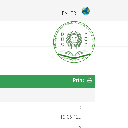
EN
FR
Print
0
19-06-125
19