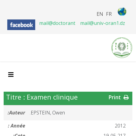
EN
FR
mail@doctorant
mail@univ-oran1.dz
Titre : Examen clinique
Print
Auteur:
EPSTEIN, Owen.
Année :
2012
Cote:
19-05-217