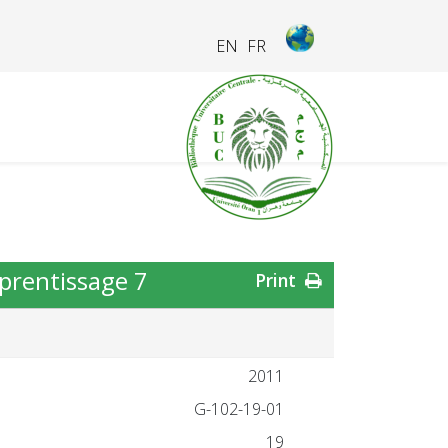
EN
FR
pprentissage 7
Print
2011
19-01-G-102
19