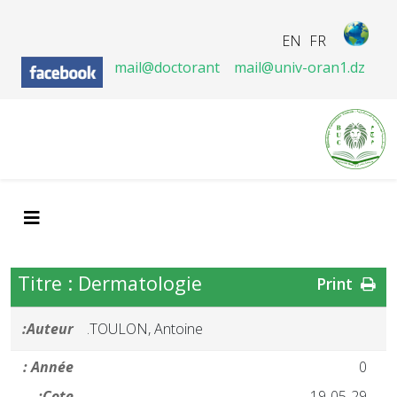
EN
FR
mail@doctorant
mail@univ-oran1.dz
Titre : Dermatologie
Print
Auteur:
TOULON, Antoine.
Année :
0
Cote:
19-05-29