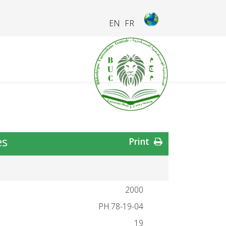
EN
FR
es
Print
2000
19-04-PH.78
19