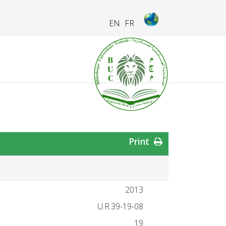
EN
FR
Print
2013
19-08-U.R.39
19