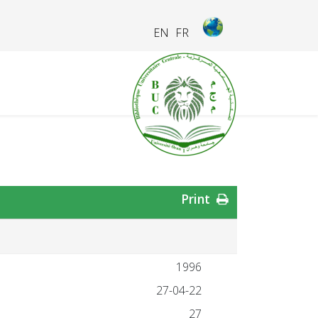
EN
FR
Print
1996
27-04-22
27