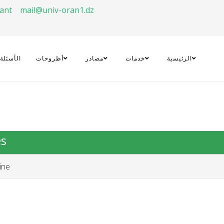
rant
mail@univ-oran1.dz
الرئيسية
خدمات
مصادر
أطروحات
الأسئلة
es
ine