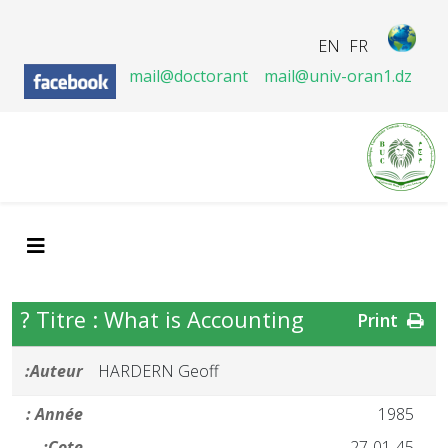
EN
FR
mail@doctorant
mail@univ-oran1.dz
Titre : What is Accounting ?
Print
Auteur:
HARDERN Geoff
Année :
1985
Cote:
27-01-45