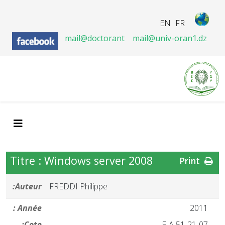
EN
FR
mail@doctorant
mail@univ-oran1.dz
Titre : Windows server 2008
Print
Auteur:
FREDDI Philippe
Année :
2011
Cote:
21-07-E-A 51