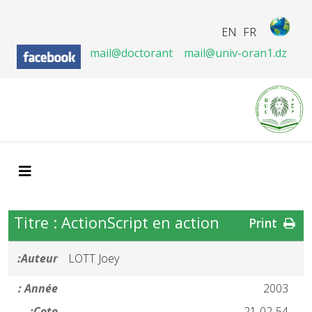
EN
FR
mail@doctorant
mail@univ-oran1.dz
Titre : ActionScript en action
Print
Auteur:
LOTT Joey
Année :
2003
Cote:
21-02-54