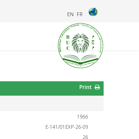
EN
FR
Print
1966
26-09-E-141/01EXP
26