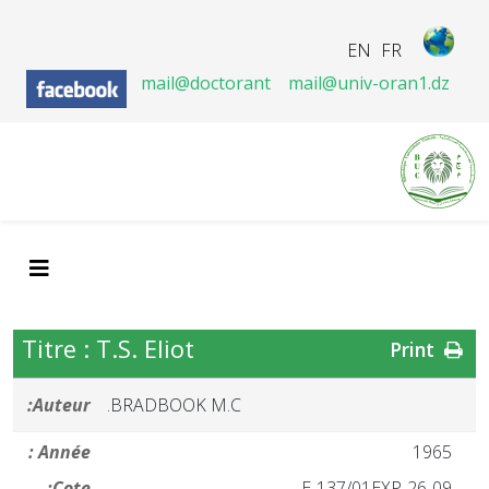
EN
FR
mail@doctorant
mail@univ-oran1.dz
Titre : T.S. Eliot
Print
Auteur:
BRADBOOK M.C.
Année :
1965
Cote:
26-09-E-137/01EXP