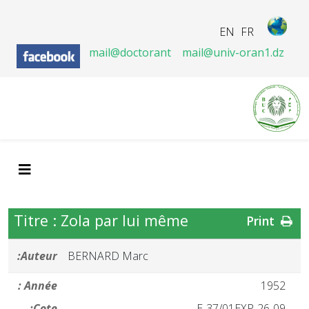
EN
FR
mail@doctorant
mail@univ-oran1.dz
Titre : Zola par lui même
Print
Auteur:
BERNARD Marc
Année :
1952
Cote:
26-09-E-37/01EXP