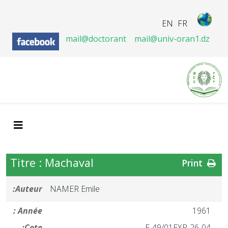
EN
FR
mail@doctorant
mail@univ-oran1.dz
Titre : Machaval
Print
Auteur:
NAMER Emile
Année :
1961
Cote:
26-04-E-49/01EXP