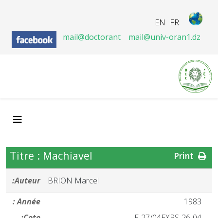
EN
FR
mail@doctorant
mail@univ-oran1.dz
Titre : Machiavel
Print
Auteur:
BRION Marcel
Année :
1983
Cote:
26-04-E-27/04EXPS.