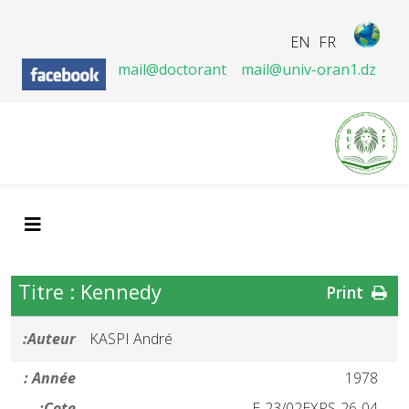
EN
FR
mail@doctorant
mail@univ-oran1.dz
Titre : Kennedy
Print
Auteur:
KASPI André
Année :
1978
Cote:
26-04-E-23/02EXPS