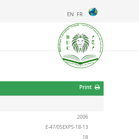
EN
FR
Print
2006
18-13-E-47/05EXPS
18