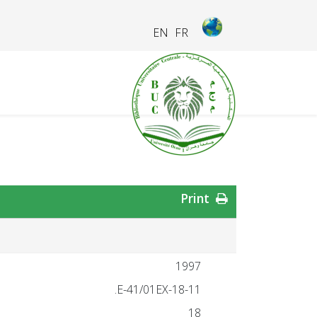
EN
FR
Print
1997
18-11-E-41/01EX.
18