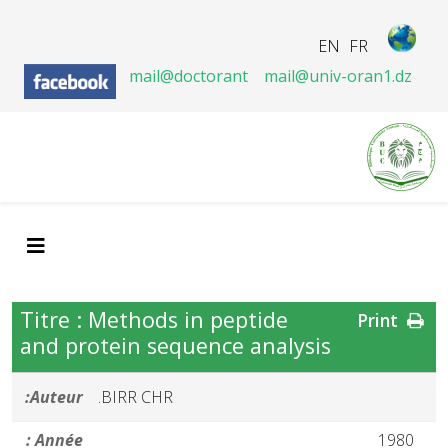
EN
FR
mail@doctorant
mail@univ-oran1.dz
Titre : Methods in peptide
Print
and protein sequence analysis
Auteur:
BIRR CHR.
Année :
1980