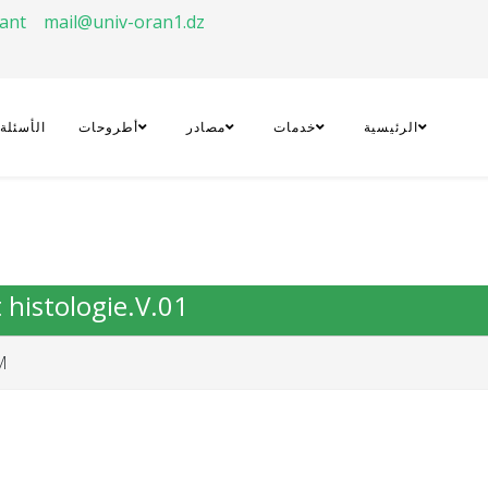
rant
mail@univ-oran1.dz
الرئيسية
خدمات
مصادر
أطروحات
الأسئلة
t histologie.V.01
.