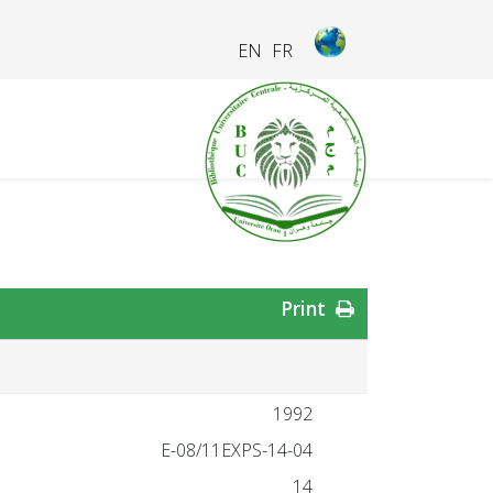
EN
FR
Print
1992
14-04-E-08/11EXPS
14