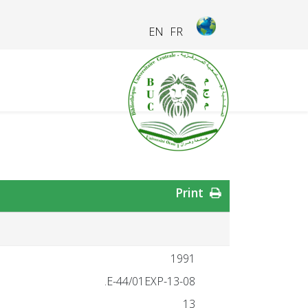
EN
FR
Print
1991
13-08-E-44/01EXP.
13