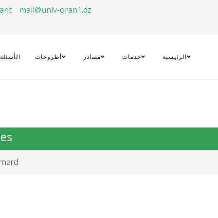
rant
mail@univ-oran1.dz
الرئيسية
خدمات
مصادر
أطروحات
الأسئلة
les
rnard