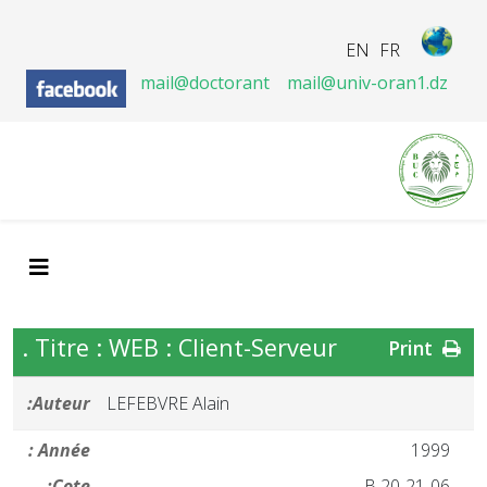
EN
FR
mail@doctorant
mail@univ-oran1.dz
Titre : WEB : Client-Serveur .
Print
Auteur:
LEFEBVRE Alain
Année :
1999
Cote:
21-06-B 20