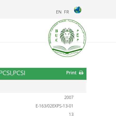
EN
FR
PCSI,PCSI
Print
2007
13-01-E-163/02EXPS
13