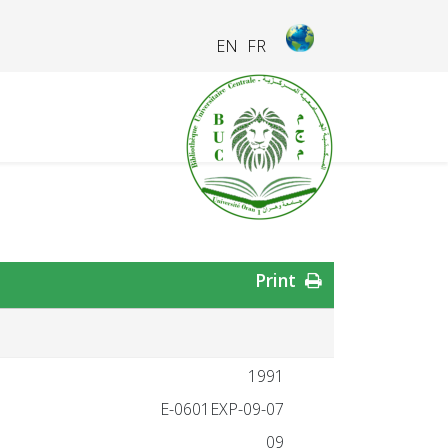
EN
FR
Print
1991
09-07-E-0601EXP
09