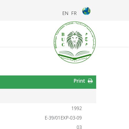
EN
FR
Print
1992
03-09-E-39/01EXP
03