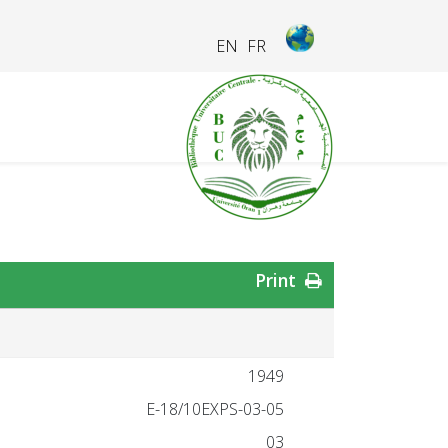
EN
FR
Print
1949
03-05-E-18/10EXPS
03