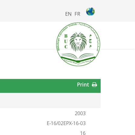
EN
FR
Print
2003
16-03-E-16/02EPX
16