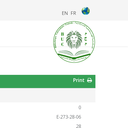
EN
FR
Print
0
28-06-E-273
28