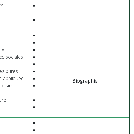
es
ux
ces sociales
ces pures
ce appliquée
Biographie
loisirs
ture