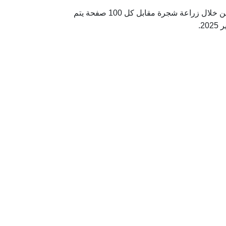
الماراثون تم اطلاقه تحت شعار «ماراثون اقرأ 100 صفحة = شجرة»، حيث يسعى إلى دمج القراءة بالحفاظ على البيئة من خلال زراعة شجرة مقابل كل 100 صفحة يتم