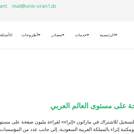
rant
mail@univ-oran1.dz
الرئيسية
خدمات
مصادر
أطروحات
الأسئلة
ة على مستوى العالم العربي
ركزية لجامعة وهران1عن فتح باب التسجيل للاشتراك في ماراثون «إثراء» لقراءة مليون صفحة