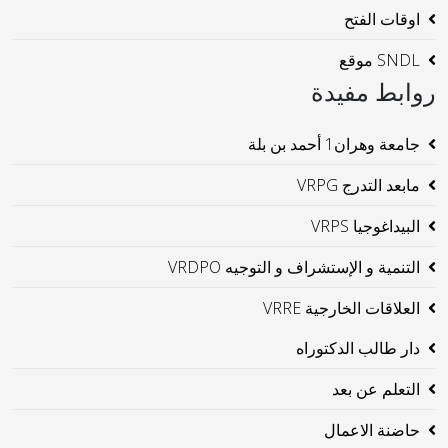
اوقات الفتح
SNDL موقع
روابط مفيدة
جامعة وهران1 أحمد بن بلة
مابعد التدرج VRPG
البيداغوجيا VRPS
التنمية و الإستشراف و التوجيه VRDPO
العلاقات الخارجية VRRE
دار طالب الدكتوراه
التعلم عن بعد
حاضنة الاعمال