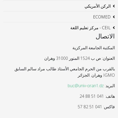
الركن الأمريكي
ECOMED
CEIL - مركز تعليم اللغة
الاتصال
المكتبة الجامعة المركزية
العنوان: ص ب 1524 المنور 31000 وهران
بالقرب من الحرم الجامعي الأستاذ طالب مراد سالم السابق
IGMO وهران. الجزائر
البريد:
buc@univ-oran1.dz
هاتف: 041 51 88 24
فاكس: 041 51 82 57