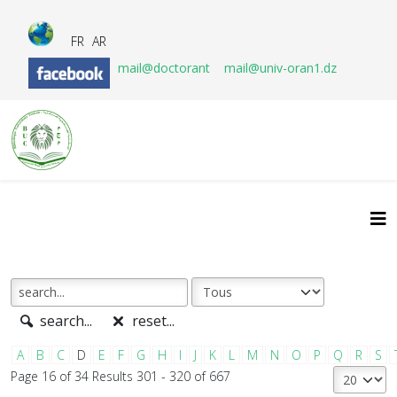
FR
AR
mail@doctorant
mail@univ-oran1.dz
search...
reset...
A
B
C
D
E
F
G
H
I
J
K
L
M
N
O
P
Q
R
S
Page 16 of 34 Results 301 - 320 of 667