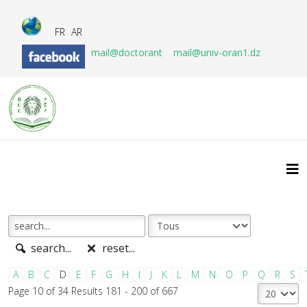
FR
AR
mail@doctorant
mail@univ-oran1.dz
search...
reset...
A
B
C
D
E
F
G
H
I
J
K
L
M
N
O
P
Q
R
S
Page 10 of 34 Results 181 - 200 of 667