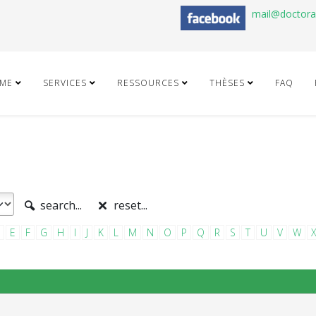
mail@doctor
ME
SERVICES
RESSOURCES
THÈSES
FAQ
search...
reset...
E
F
G
H
I
J
K
L
M
N
O
P
Q
R
S
T
U
V
W