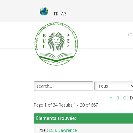
FR
AR
HO
A
B
C
D
Page 1 of 34 Results 1 - 20 of 667
Elements trouvée:
Titre :
D.H. Lawrence