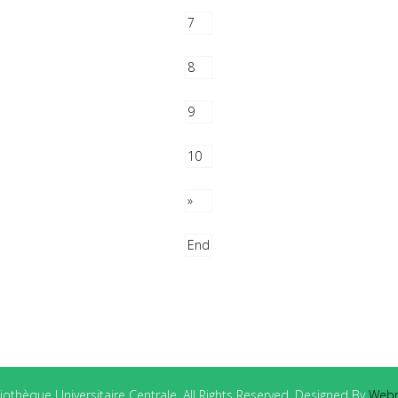
7
8
9
10
»
End
othèque Universitaire Centrale. All Rights Reserved. Designed By
Webm