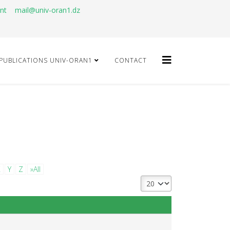
ant
mail@univ-oran1.dz
PUBLICATIONS UNIV-ORAN1
CONTACT
X
Y
Z
»All