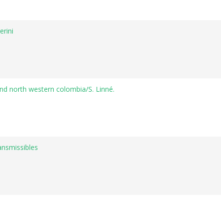
erini
and north western colombia/S. Linné.
ansmissibles