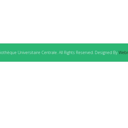
othèque Universitaire Centrale. All Rights Reserved. Designed By
Webm