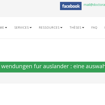
mail@doctor
ME
SERVICES
RESSOURCES
THÈSES
FAQ
e wendungen fur auslander : eine auswah