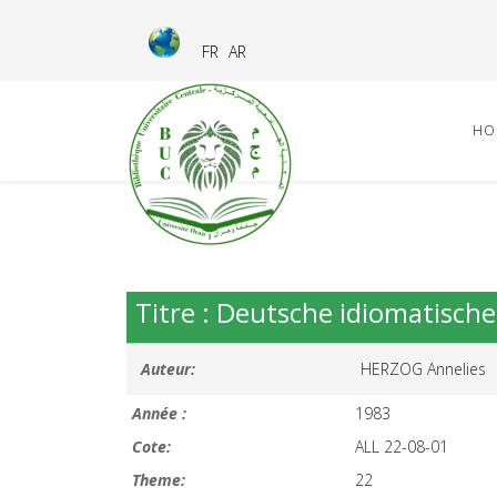
FR
AR
HO
Titre : Deutsche idiomatisch
Auteur:
HERZOG Annelies
Année :
1983
Cote:
ALL 22-08-01
Theme:
22